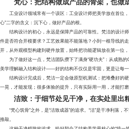
梵心：把结构做成产品的骨架，也做
工业设计领域常有一个误区：工业设计师把美学放在首位，
心”二字的含义：沉下心，做好产品的根。
结构设计的初心，永远是保障产品的可靠性。梵洁的设计师
件是否符合开模要求？工艺效果能不能落地？小到一根导线的走
开，从外观模型构建到硬件放置，始终把功能逻辑放在第一位，
为了做好这一点，梵洁团队攒下了满身“硬功夫”：从成熟的
美学理解融入结构设计——好的结构不仅仅是牢固，更是让每一
结构设计完成后，梵洁一定会做原型机测试：把堆叠好的硬
一晃，才能发现；很多体验的提升，只有实际用一用，才能打磨
洁致：于细节处见干净，在实处里出
“梵心筑骨”之外，是“洁致成器”的追求。“洁”是干净利
推敲。
这种干净精致的追求，恰好契合了结构美学最核心的“统一