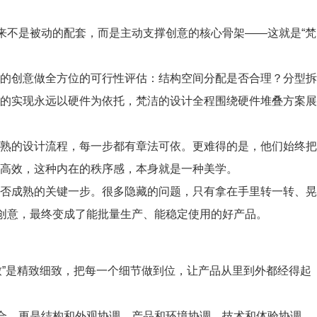
来不是被动的配套，而是主动支撑创意的核心骨架——这就是“梵
的创意做全方位的可行性评估：结构空间分配是否合理？分型拆
的实现永远以硬件为依托，梵洁的设计全程围绕硬件堆叠方案展
统成熟的设计流程，每一步都有章法可依。更难得的是，他们始终把
高效，这种内在的秩序感，本身就是一种美学。
否成熟的关键一步。很多隐藏的问题，只有拿在手里转一转、晃
的创意，最终变成了能批量生产、能稳定使用的好产品。
“致”是精致细致，把每一个细节做到位，让产品从里到外都经得起
配合，更是结构和外观协调，产品和环境协调，技术和体验协调。