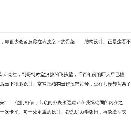
，却很少会留意藏在表皮之下的骨架——结构设计。正是这看不
的多立克柱，到哥特教堂挺拔的飞扶壁，千百年前的匠人早已懂
观当下很多设计，常常把结构当作装饰符号，空有其形却背离了
功夫”——他们相信，出众的外表永远建立在强悍稳固的内在之
每一次卡扣、每一处承重的设计，都先讲力学逻辑，再谈造型表