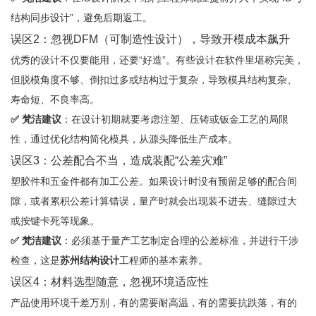
结构同步设计”，避免后期返工。
误区2：忽视DFM（可制造性设计），导致开模成本飙升
优秀的设计不仅要能用，还要“好造”。有些设计在软件里堪称完美，
但脱模角度不够、倒扣过多或结构过于复杂，导致模具结构复杂、
寿命短、不良率高。
✅ 梵洁建议
：在设计初期就要考虑注塑、压铸或钣金工艺的局限
性，通过优化结构简化模具，从源头降低生产成本。
误区3：公差配合不当，造成装配“公差灾难”
塑胶件和五金件都有加工公差。如果设计时没有预留足够的配合间
隙，或者累积公差计算错误，量产时就会出现装不进去、缝隙过大
或按键卡死等现象。
✅ 梵洁建议
：必须基于量产工艺制定合理的公差标准，并进行干涉
检查，这是
苏州结构设计
工程师的基本素养。
误区4：材料选型随意，忽视环境适应性
产品使用环境千差万别，有的需要耐高温，有的需要抗跌落，有的